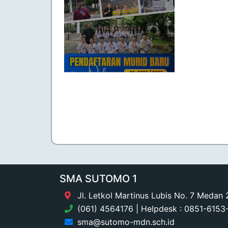
SMA SUTOMO 1
Jl. Letkol Martinus Lubis No. 7 Medan
(061) 4564176 | Helpdesk : 0851-615
sma@sutomo-mdn.sch.id