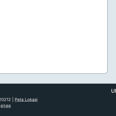
U
 20212 |
Peta Lokasi
3-8588