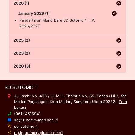
2026 (1)
January 2026 (1)
Pendaftaran Murid Baru SD Sutomo 1 T.P.
2026/2027
2025 (2)
2023 (2)
2020 (3)
SD SUTOMO 1
Jl. Jambi No. 40B / Jl. M.H. Thamrin No. 55, Pandau Hilir, Kec.
Medan Perjuangan, Kota Medan, Sumatera Utara 20232 |
Peta
Lokasi
(061) 4516941
sd@sutomo-mdn.sch.id
sd_sutomo_1
pg.kg.primaryplussutomo1