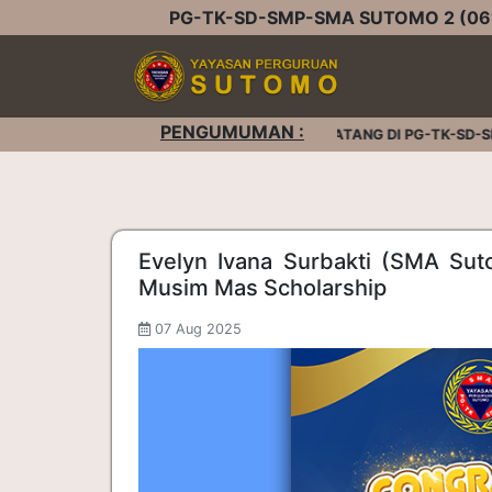
PG-TK-SD-SMP-SMA SUTOMO 2 (061
PENGUMUMAN :
SELAMAT DATANG DI PG-TK-SD-SM
Evelyn Ivana Surbakti (SMA Su
Musim Mas Scholarship
07 Aug 2025