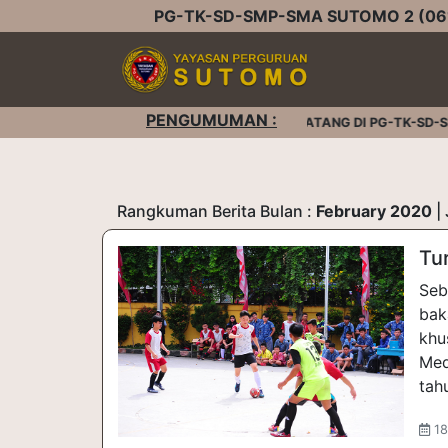
PG-TK-SD-SMP-SMA SUTOMO 2 (061
PENGUMUMAN :
SELAMAT DATANG DI PG-TK-SD-SM
Rangkuman Berita Bulan :
February 2020
|
Tu
Seb
bak
khu
Med
tah
18