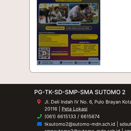
PG-TK-SD-SMP-SMA SUTOMO 2
Jl. Deli Indah IV No. 6, Pulo Brayan K
20116 |
Peta Lokasi
(061) 6615133 / 6615674
tksutomo2@sutomo-mdn.sch.id
|
sdsu
smpsutomo2@sutomo-mdn.sch.id
|
sm