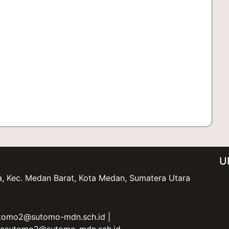
U
ota, Kec. Medan Barat, Kota Medan, Sumatera Utara
tomo2@sutomo-mdn.sch.id
|
asutomo2@sutomo-mdn.sch.id