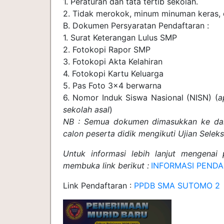
1. Peraturan dan tata tertib sekolah.
2. Tidak merokok, minum minuman keras, d
B. Dokumen Persyaratan Pendaftaran :
1. Surat Keterangan Lulus SMP
2. Fotokopi Rapor SMP
3. Fotokopi Akta Kelahiran
4. Fotokopi Kartu Keluarga
5. Pas Foto 3x4 berwarna
6. Nomor Induk Siswa Nasional (NISN) (
a
sekolah asal
)
NB : Semua dokumen dimasukkan ke dal
calon peserta didik mengikuti Ujian Seleks
Untuk informasi lebih lanjut mengenai
membuka link berikut :
INFORMASI PEND
Link Pendaftaran :
PPDB SMA SUTOMO 2